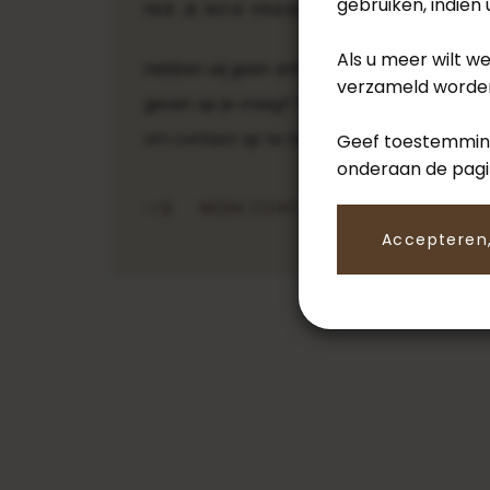
gebruiken, indien
HEB JE NOG VRAGEN?
Als u meer wilt w
Hebben wij geen antwoord kunnen
verzameld worden
geven op je vraag? Twijfel dan niet
om contact op te nemen.
Geef toestemming
onderaan de pag
NEEM CONTACT OP
Accepteren,