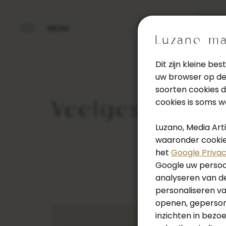
Wij
Luzano ma
Vanwege 
Dit zijn kleine b
uw browser op de 
augustus
soorten cookies d
cookies is soms 
Veelgestelde 
Luzano, Media Ar
waaronder cookies
het
Google Priva
Google uw persoon
analyseren van de
personaliseren v
openen, gepersona
inzichten in bezo