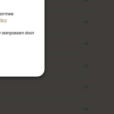
daarmee
licy
uw aanpassen door
 Luzano?