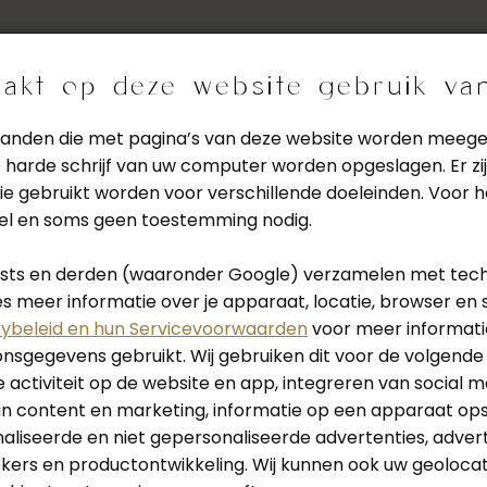
 zijn gesloten.
akt op deze website gebruik va
de bouwvakvakantie zijn wij van maandag 27 juli tot en met vri
estanden die met pagina’s van deze website worden meeg
harde schrijf van uw computer worden opgeslagen. Er zij
 gesloten. Vanaf maandag 17 augustus staan wij weer voor u kla
ie gebruikt worden voor verschillende doeleinden. Voor 
wel en soms geen toestemming nodig.
vragen
Cl
tists en derden (waaronder Google) verzamelen met tec
 meer informatie over je apparaat, locatie, browser en 
cybeleid en hun Servicevoorwaarden
voor meer informati
sgegevens gebruikt. Wij gebruiken dit voor de volgende
 activiteit op de website en app, integreren van social m
Hieronder vind je onze meest gestelde vragen
an content en marketing, informatie op een apparaat op
liseerde en niet gepersonaliseerde advertenties, adver
ekers en productontwikkeling. Wij kunnen ook uw geoloca