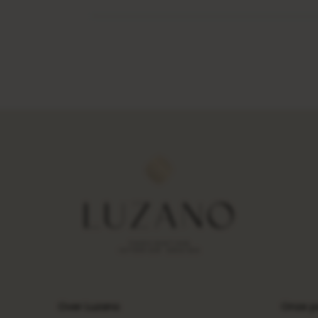
Over Luzano
Onze p