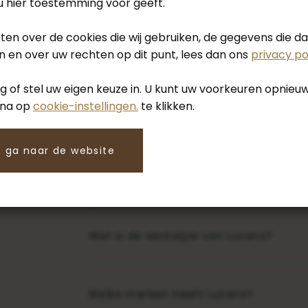
Waar is Luzano gevestigd?
 u hier toestemming voor geeft.
eten over de cookies die wij gebruiken, de gegevens die 
 en over uw rechten op dit punt, lees dan ons
privacy po
Hoe maak ik een afspraak?
 of stel uw eigen keuze in. U kunt uw voorkeuren opnie
ina op
cookie-instellingen.
te klikken.
Welke expertises verleend Luzano?
 ga naar de website
Welke projecten passen het beste bij
Wat is de werkwijze van Luzano?
Welke merken heeft Luzano?