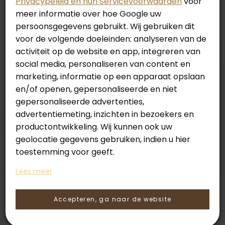
Privacybeleid en hun Servicevoorwaarden
voor
meer informatie over hoe Google uw
persoonsgegevens gebruikt. Wij gebruiken dit
voor de volgende doeleinden: analyseren van de
activiteit op de website en app, integreren van
social media, personaliseren van content en
marketing, informatie op een apparaat opslaan
en/of openen, gepersonaliseerde en niet
gepersonaliseerde advertenties,
advertentiemeting, inzichten in bezoekers en
productontwikkeling. Wij kunnen ook uw
geolocatie gegevens gebruiken, indien u hier
toestemming voor geeft.
Lees meer
Als u meer wilt weten over de cookies die wij
gebruiken, de gegevens die daarmee verzameld
Molteni&C, opgericht in 1934 door Angelo Molteni in het
Accepteren, ga naar de website
worden en over uw rechten op dit punt, lees dan
ons
privacy policy
Italiaanse Giussano, heeft zich ontwikkeld tot een van de