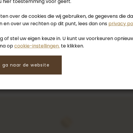
 u hier toestemming voor geeft.
tactformulier
.
eten over de cookies die wij gebruiken, de gegevens die 
 en over uw rechten op dit punt, lees dan ons
privacy po
 of stel uw eigen keuze in. U kunt uw voorkeuren opnie
ina op
cookie-instellingen.
te klikken.
 ga naar de website