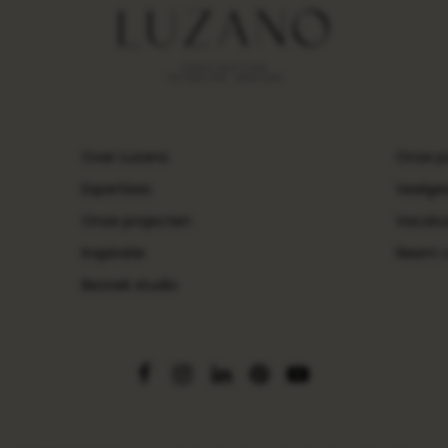
Over Luzano
Onze p
Expertises
Veelge
Onze projecten
Vacatu
Inspiratie
Neem c
Bezoek studio