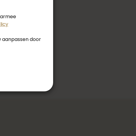
daarmee
licy
uw aanpassen door