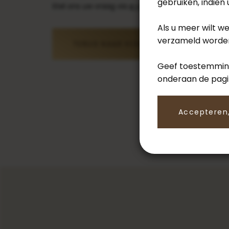
gebruiken, indien
Stel ons uw vraag via
e-mail
,
telefoon
of het
con
Als u meer wilt w
verzameld worden
TERUG NAAR HOME
Geef toestemming
onderaan de pag
Accepteren,