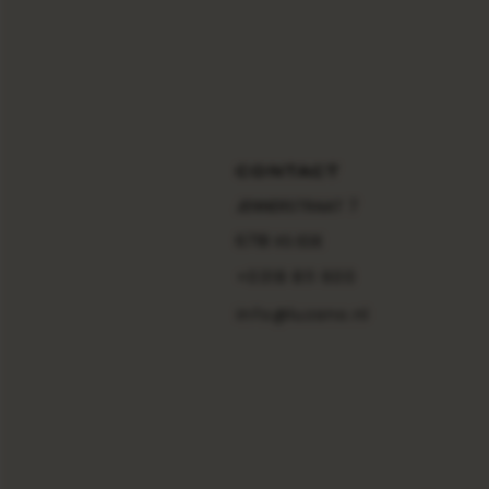
CONTACT
JENNERSTRAAT 7
6718 XS EDE
+0318 811 600
info@luzano.nl