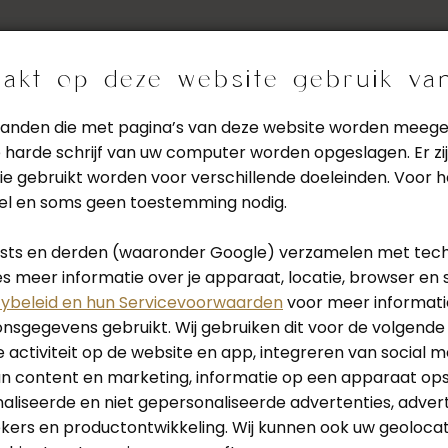
 zijn gesloten.
akt op deze website gebruik va
de bouwvakvakantie zijn wij van maandag 27 juli tot en met vri
estanden die met pagina’s van deze website worden meeg
harde schrijf van uw computer worden opgeslagen. Er zij
 gesloten. Vanaf maandag 17 augustus staan wij weer voor u kla
ie gebruikt worden voor verschillende doeleinden. Voor 
wel en soms geen toestemming nodig.
 uw aanvraag
Cl
tists en derden (waaronder Google) verzamelen met tec
 meer informatie over je apparaat, locatie, browser en 
 voor een lichtplan-afspraak is in
cybeleid en hun Servicevoorwaarden
voor meer informati
sgegevens gebruikt. Wij gebruiken dit voor de volgende
 activiteit op de website en app, integreren van social m
met u op.
an content en marketing, informatie op een apparaat op
liseerde en niet gepersonaliseerde advertenties, adver
ekers en productontwikkeling. Wij kunnen ook uw geoloca
an contact met ons op. Wij helpen u graag.