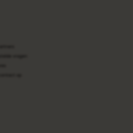
artners
stelde vragen
res
ontact op